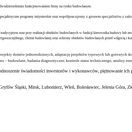
dwudziestoletnim funkcjonowaniem firmy na rynku budowlanym.
współpracujemy z gronem specjalistów z zakre
ecjalistyczne programy inżynierskie oraz
tradycyjnym oraz
przy realizacji obiektów budowlanych w funkcji kierownika budowy lub
ins
rgooszczędnego, chemii budowlanej oraz ochrony obiektów budowlanych przed wilgocią i koro
projekty domów jednorodzinnych, adaptację projektów typowych lub gotowych do 
zno – budowlane, badania diagnostyczne, kontrole stanu technicznego, analizy e
podnoszenie świadomości inwestorów i wykonawców, piętnowanie ich 
 Gryfów Śląski, Mirsk, Lubomierz, Wleń, Bolesławiec, Jelenia Góra, Z