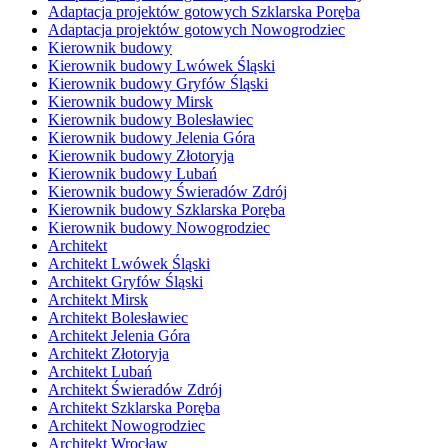
Adaptacja projektów gotowych Szklarska Poręba
Adaptacja projektów gotowych Nowogrodziec
Kierownik budowy
Kierownik budowy Lwówek Śląski
Kierownik budowy Gryfów Śląski
Kierownik budowy Mirsk
Kierownik budowy Bolesławiec
Kierownik budowy Jelenia Góra
Kierownik budowy Złotoryja
Kierownik budowy Lubań
Kierownik budowy Świeradów Zdrój
Kierownik budowy Szklarska Poręba
Kierownik budowy Nowogrodziec
Architekt
Architekt Lwówek Śląski
Architekt Gryfów Śląski
Architekt Mirsk
Architekt Bolesławiec
Architekt Jelenia Góra
Architekt Złotoryja
Architekt Lubań
Architekt Świeradów Zdrój
Architekt Szklarska Poręba
Architekt Nowogrodziec
Architekt Wrocław