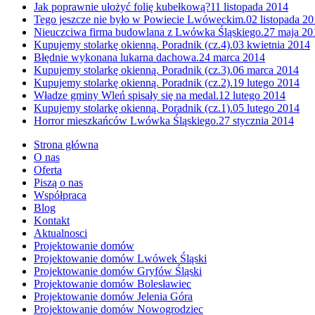
Jak poprawnie ułożyć folię kubełkową?
11 listopada 2014
Tego jeszcze nie było w Powiecie Lwóweckim.
02 listopada 2
Nieuczciwa firma budowlana z Lwówka Śląskiego.
27 maja 20
Kupujemy stolarkę okienną. Poradnik (cz.4).
03 kwietnia 2014
Błędnie wykonana lukarna dachowa.
24 marca 2014
Kupujemy stolarkę okienną. Poradnik (cz.3).
06 marca 2014
Kupujemy stolarkę okienną. Poradnik (cz.2).
19 lutego 2014
Władze gminy Wleń spisały się na medal.
12 lutego 2014
Kupujemy stolarkę okienną. Poradnik (cz.1).
05 lutego 2014
Horror mieszkańców Lwówka Śląskiego.
27 stycznia 2014
Strona główna
O nas
Oferta
Piszą o nas
Współpraca
Blog
Kontakt
Aktualnosci
Projektowanie domów
Projektowanie domów Lwówek Śląski
Projektowanie domów Gryfów Śląski
Projektowanie domów Bolesławiec
Projektowanie domów Jelenia Góra
Projektowanie domów Nowogrodziec