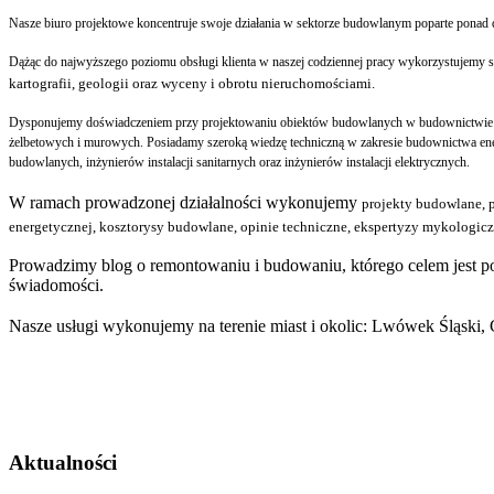
Nasze biuro projektowe koncentruje swoje działania
w sektorze budowlanym poparte
ponad 
Dążąc do najwyższego poziomu obsługi klienta w naszej codziennej pracy wykorzystujemy sp
kartografii, geologii oraz wyceny i obrotu nieruchomościami.
Dysponujemy doświadczeniem przy projektowaniu obiektów budowlanych w budownictwie 
żelbetowych i murowych. Posiadamy szeroką wiedzę techniczną w zakresie budownictwa ene
budowlanych, inżynierów instalacji sanitarnych oraz inżynierów instalacji elektrycznych.
W ramach prowadzonej działalności wykonujemy
projekty budowlane, 
energetycznej, kosztorysy budowlane, opinie techniczne, ekspertyzy mykologic
Prowadzimy blog o remontowaniu i budowaniu, którego celem jest 
świadomości.
Nasze usługi wykonujemy na terenie miast i okolic: Lwówek Śląski,
Świadectwa energetyczne Lubań
Certyfikaty energetyczne Lubań
Aktualności