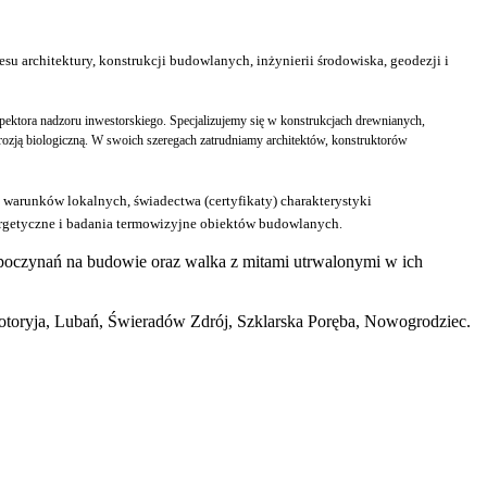
su architektury, konstrukcji budowlanych, inżynierii środowiska, geodezji i
pektora nadzoru inwestorskiego
. Specjalizujemy się w konstrukcjach drewnianych,
zją biologiczną. W swoich szeregach zatrudniamy architektów, konstruktorów
warunków lokalnych, świadectwa (certyfikaty) charakterystyki
nergetyczne i badania termowizyjne obiektów budowlanych
.
poczynań na budowie oraz walka z mitami utrwalonymi w ich
łotoryja, Lubań, Świeradów Zdrój, Szklarska Poręba, Nowogrodziec.