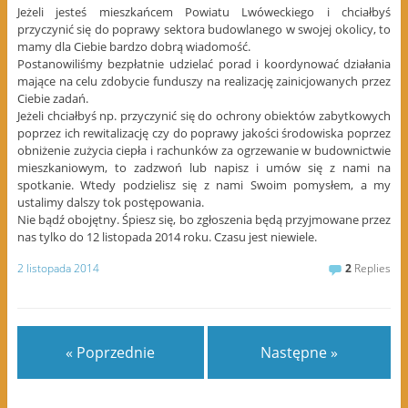
Jeżeli jesteś mieszkańcem Powiatu Lwóweckiego i chciałbyś
przyczynić się do poprawy sektora budowlanego w swojej okolicy, to
mamy dla Ciebie bardzo dobrą wiadomość.
Postanowiliśmy bezpłatnie udzielać porad i koordynować działania
mające na celu zdobycie funduszy na realizację zainicjowanych przez
Ciebie zadań.
Jeżeli chciałbyś np. przyczynić się do ochrony obiektów zabytkowych
poprzez ich rewitalizację czy do poprawy jakości środowiska poprzez
obniżenie zużycia ciepła i rachunków za ogrzewanie w budownictwie
mieszkaniowym, to zadzwoń lub napisz i umów się z nami na
spotkanie. Wtedy podzielisz się z nami Swoim pomysłem, a my
ustalimy dalszy tok postępowania.
Nie bądź obojętny. Śpiesz się, bo zgłoszenia będą przyjmowane przez
nas tylko do 12 listopada 2014 roku. Czasu jest niewiele.
2 listopada 2014
2
Replies
« Poprzednie
Następne »