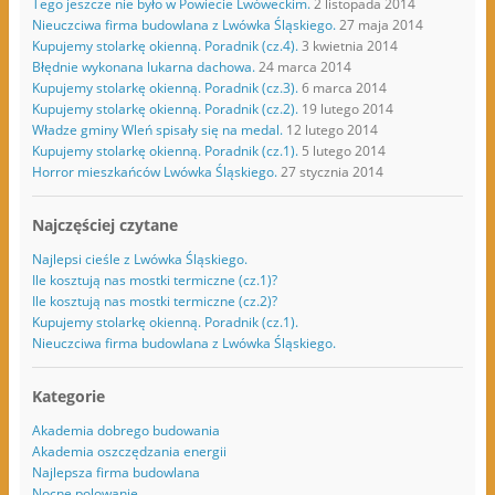
Tego jeszcze nie było w Powiecie Lwóweckim.
2 listopada 2014
Nieuczciwa firma budowlana z Lwówka Śląskiego.
27 maja 2014
Kupujemy stolarkę okienną. Poradnik (cz.4).
3 kwietnia 2014
Błędnie wykonana lukarna dachowa.
24 marca 2014
Kupujemy stolarkę okienną. Poradnik (cz.3).
6 marca 2014
Kupujemy stolarkę okienną. Poradnik (cz.2).
19 lutego 2014
Władze gminy Wleń spisały się na medal.
12 lutego 2014
Kupujemy stolarkę okienną. Poradnik (cz.1).
5 lutego 2014
Horror mieszkańców Lwówka Śląskiego.
27 stycznia 2014
Najczęściej czytane
Najlepsi cieśle z Lwówka Śląskiego.
Ile kosztują nas mostki termiczne (cz.1)?
Ile kosztują nas mostki termiczne (cz.2)?
Kupujemy stolarkę okienną. Poradnik (cz.1).
Nieuczciwa firma budowlana z Lwówka Śląskiego.
Kategorie
Akademia dobrego budowania
Akademia oszczędzania energii
Najlepsza firma budowlana
Nocne polowanie